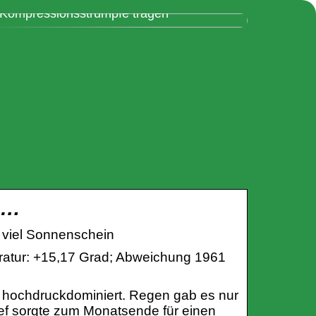
Daher müssen Sie auf dem Flug
Kompressionsstrümpfe tragen
 …
u viel Sonnenschein
ratur: +15,17 Grad; Abweichung 1961
 hochdruckdominiert. Regen gab es nur
ief sorgte zum Monatsende für einen