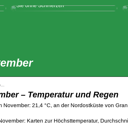
Pflegen Sie Ihr Lächeln gut – und lächeln
Sie ohne Schmerzen
vember
ve…
mber – Temperatur und Regen
m November: 21,4 °C, an der Nordostküste von Gran 
 November: Karten zur Höchsttemperatur, Durchschni