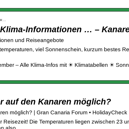
nov…
Klima-Informationen … – Kanare
tionen und Reiseangebote
mperaturen, viel Sonnenschein, kurzum bestes Rei
mber – Alle Klima-Infos mit ☀ Klimatabellen ☀ So
 auf den Kanaren möglich?
en möglich? | Gran Canaria Forum • HolidayCheck
er Reisezeit! Die Temperaturen liegen zwischen 23 
nn also …