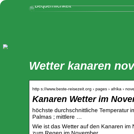
sind: Eine Ode an die Eleganz und
Bequemlichkeit
Wetter kanaren no
http s://www.beste-reisezeit.org › pages › afrika › no
Kanaren Wetter im Nove
höchste durchschnittliche Temperatur i
Palmas ; mittlere …
Wie ist das Wetter auf den Kanaren im
zum Regen im November.