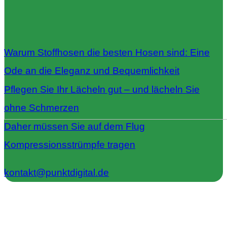
Warum Stoffhosen die besten Hosen sind: Eine
Ode an die Eleganz und Bequemlichkeit
Pflegen Sie Ihr Lächeln gut – und lächeln Sie
ohne Schmerzen
Daher müssen Sie auf dem Flug
Kompressionsstrümpfe tragen
kontakt@punktdigital.de